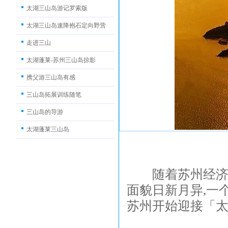
太湖三山岛游记罗索版
太湖三山岛速降抱石定向野营
走进三山
太湖蓬莱-苏州三山岛掠影
携父游三山岛有感
三山岛拓展训练随笔
三山岛的导游
太湖蓬莱三山岛
随着苏州经济地
面貌日新月异,一
苏州开始迎接「