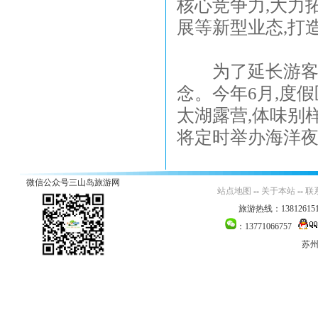
核心竞争力,大力
展等新型业态,打
为了延长游客逗
念。今年6月,度
太湖露营,体味别
将定时举办海洋夜剧场
微信公众号三山岛旅游网
站点地图
--
关于本站
--
联
旅游热线：138126151
：13771066757
苏